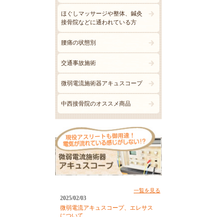
ほぐしマッサージや整体、鍼灸
接骨院などに通われている方
腰痛の状態別
交通事故施術
微弱電流施術器アキュスコープ
中西接骨院のオススメ商品
一覧を見る
2025/02/03
微弱電流アキュスコープ、エレサス
について