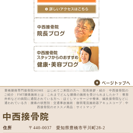
豊橋腰痛専門接骨院HOME
|
はじめてご来院の方へ
|
院長挨拶・紹介
|
中西接骨院の
ご紹介
|
FMT腰痛施術とは
|
これまでどんな腰痛の施術を受けられましたか？
|
整形
外科などの病院に通院されている方へ
|
ほぐしマッサージや整体、鍼灸接骨院などに
通われている方
|
腰痛の状態別
|
交通事故施術
|
微弱電流施術器アキュスコープ
|
中
西接骨院のオススメ商品
|
サイトマップ
住所
〒440-0037 愛知県豊橋市平川町28-2