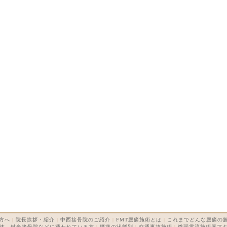
方へ
|
院長挨拶・紹介
|
中西接骨院のご紹介
|
FMT腰痛施術とは
|
これまでどんな腰痛の
体、鍼灸接骨院などに通われている方
|
腰痛の状態別
|
交通事故施術
|
微弱電流施術器ア