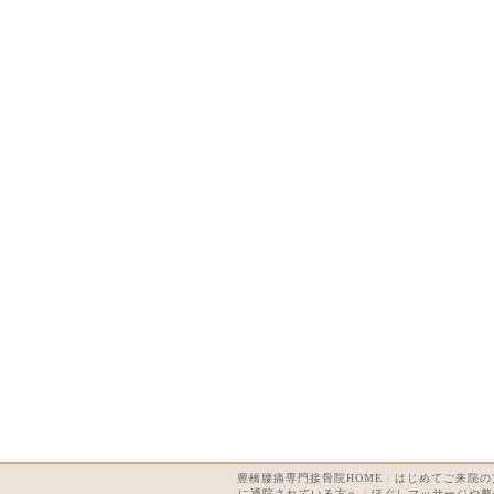
豊橋腰痛専門接骨院HOME
|
はじめてご来院の
に通院されている方へ
|
ほぐしマッサージや整