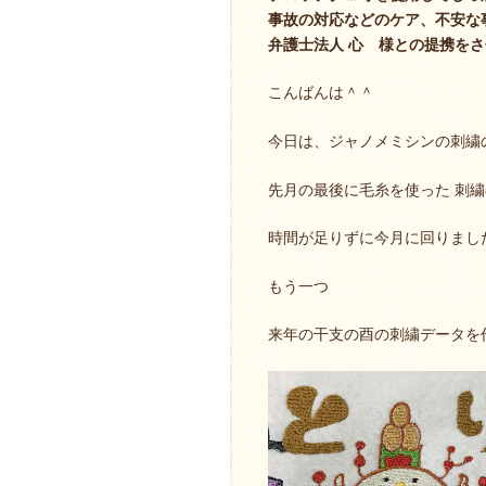
事故の対応などのケア、不安な
弁護士法人 心 様との提携を
こんばんは＾＾
今日は、ジャノメミシンの刺繍
先月の最後に毛糸を使った 刺
時間が足りずに今月に回りまし
もう一つ
来年の干支の酉の刺繍データを