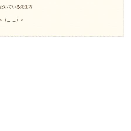
ただいている先生方
＜（＿ ＿）＞