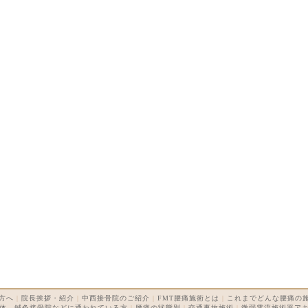
方へ
|
院長挨拶・紹介
|
中西接骨院のご紹介
|
FMT腰痛施術とは
|
これまでどんな腰痛の
体、鍼灸接骨院などに通われている方
|
腰痛の状態別
|
交通事故施術
|
微弱電流施術器ア