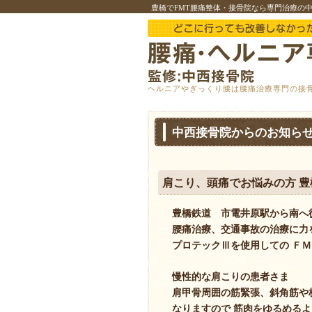
豊橋でFMT腰痛整体・接骨院なら専門治療の
ヘルニアやぎっくり腰は腰痛治療専門の接
中西接骨院からのお知ら
肩こり、頭痛でお悩みの方 
豊橋鉄道 市電井原駅から南へ
腰痛治療、交通事故の治療に力
プロテックⅢを使用しての Ｆ
慢性的な肩こりの患者さま
肩甲骨周囲の筋緊張、斜角筋や
なりますので 筋肉をゆるめる