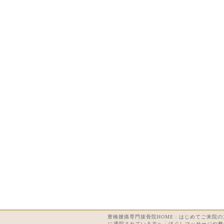
豊橋腰痛専門接骨院HOME
|
はじめてご来院の
に通院されている方へ
|
ほぐしマッサージや整