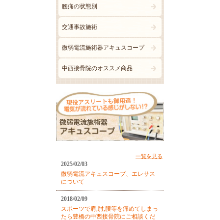
腰痛の状態別
交通事故施術
微弱電流施術器アキュスコープ
中西接骨院のオススメ商品
一覧を見る
2025/02/03
微弱電流アキュスコープ、エレサス
について
2018/02/09
スポーツで肩,肘,腰等を痛めてしまっ
たら豊橋の中西接骨院にご相談くだ