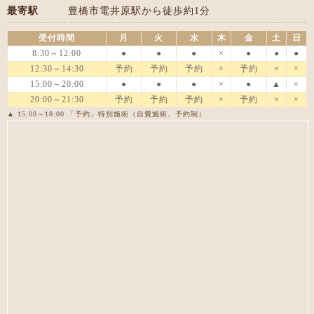
最寄駅
豊橋市電井原駅から徒歩約1分
受付時間
月
火
水
木
金
土
日
8:30～12:00
●
●
●
×
●
●
●
12:30～14:30
予約
予約
予約
×
予約
×
×
15:00～20:00
●
●
●
×
●
▲
×
20:00～21:30
予約
予約
予約
×
予約
×
×
▲ 15:00～18:00 「予約」特別施術（自費施術、予約制）