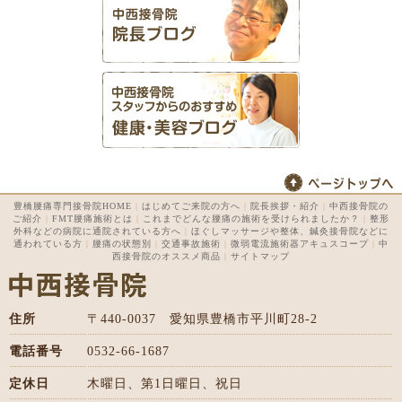
豊橋腰痛専門接骨院HOME
|
はじめてご来院の方へ
|
院長挨拶・紹介
|
中西接骨院の
ご紹介
|
FMT腰痛施術とは
|
これまでどんな腰痛の施術を受けられましたか？
|
整形
外科などの病院に通院されている方へ
|
ほぐしマッサージや整体、鍼灸接骨院などに
通われている方
|
腰痛の状態別
|
交通事故施術
|
微弱電流施術器アキュスコープ
|
中
西接骨院のオススメ商品
|
サイトマップ
住所
〒440-0037 愛知県豊橋市平川町28-2
電話番号
0532-66-1687
定休日
木曜日、第1日曜日、祝日