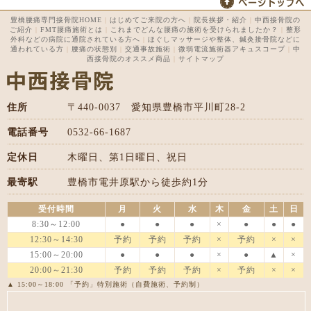
豊橋腰痛専門接骨院HOME
|
はじめてご来院の方へ
|
院長挨拶・紹介
|
中西接骨院の
ご紹介
|
FMT腰痛施術とは
|
これまでどんな腰痛の施術を受けられましたか？
|
整形
外科などの病院に通院されている方へ
|
ほぐしマッサージや整体、鍼灸接骨院などに
通われている方
|
腰痛の状態別
|
交通事故施術
|
微弱電流施術器アキュスコープ
|
中
西接骨院のオススメ商品
|
サイトマップ
住所
〒440-0037 愛知県豊橋市平川町28-2
電話番号
0532-66-1687
定休日
木曜日、第1日曜日、祝日
最寄駅
豊橋市電井原駅から徒歩約1分
受付時間
月
火
水
木
金
土
日
8:30～12:00
●
●
●
×
●
●
●
12:30～14:30
予約
予約
予約
×
予約
×
×
15:00～20:00
●
●
●
×
●
▲
×
20:00～21:30
予約
予約
予約
×
予約
×
×
▲ 15:00～18:00 「予約」特別施術（自費施術、予約制）