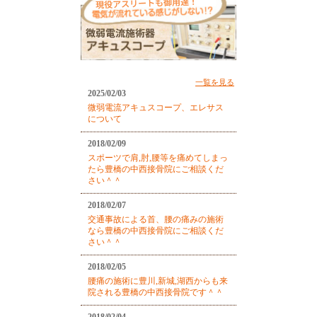
一覧を見る
2025/02/03
微弱電流アキュスコープ、エレサス
について
2018/02/09
スポーツで肩,肘,腰等を痛めてしまっ
たら豊橋の中西接骨院にご相談くだ
さい＾＾
2018/02/07
交通事故による首、腰の痛みの施術
なら豊橋の中西接骨院にご相談くだ
さい＾＾
2018/02/05
腰痛の施術に豊川,新城,湖西からも来
院される豊橋の中西接骨院です＾＾