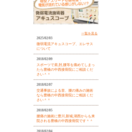
一覧を見る
2025/02/03
微弱電流アキュスコープ、エレサス
について
2018/02/09
スポーツで肩,肘,腰等を痛めてしまっ
たら豊橋の中西接骨院にご相談くだ
さい＾＾
2018/02/07
交通事故による首、腰の痛みの施術
なら豊橋の中西接骨院にご相談くだ
さい＾＾
2018/02/05
腰痛の施術に豊川,新城,湖西からも来
院される豊橋の中西接骨院です＾＾
2018/02/04