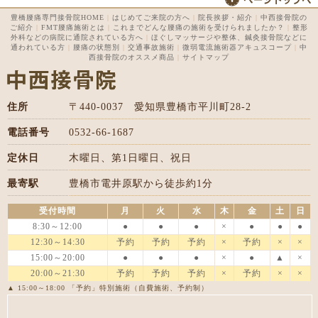
豊橋腰痛専門接骨院HOME
|
はじめてご来院の方へ
|
院長挨拶・紹介
|
中西接骨院の
ご紹介
|
FMT腰痛施術とは
|
これまでどんな腰痛の施術を受けられましたか？
|
整形
外科などの病院に通院されている方へ
|
ほぐしマッサージや整体、鍼灸接骨院などに
通われている方
|
腰痛の状態別
|
交通事故施術
|
微弱電流施術器アキュスコープ
|
中
西接骨院のオススメ商品
|
サイトマップ
住所
〒440-0037 愛知県豊橋市平川町28-2
電話番号
0532-66-1687
定休日
木曜日、第1日曜日、祝日
最寄駅
豊橋市電井原駅から徒歩約1分
受付時間
月
火
水
木
金
土
日
8:30～12:00
●
●
●
×
●
●
●
12:30～14:30
予約
予約
予約
×
予約
×
×
15:00～20:00
●
●
●
×
●
▲
×
20:00～21:30
予約
予約
予約
×
予約
×
×
▲ 15:00～18:00 「予約」特別施術（自費施術、予約制）