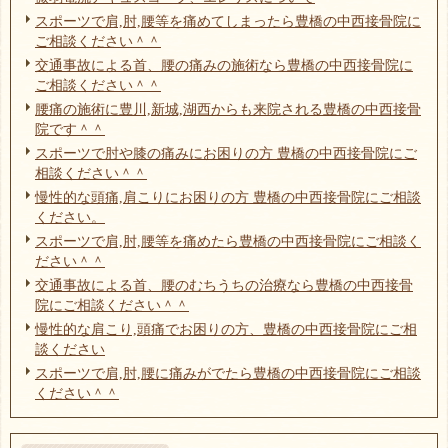
スポーツで肩,肘,腰等を痛めてしまったら豊橋の中西接骨院に
ご相談ください＾＾
交通事故による首、腰の痛みの施術なら豊橋の中西接骨院に
ご相談ください＾＾
腰痛の施術に豊川,新城,湖西からも来院される豊橋の中西接骨
院です＾＾
スポーツで肘や膝の痛みにお困りの方 豊橋の中西接骨院にご
相談ください＾＾
慢性的な頭痛,肩こりにお困りの方 豊橋の中西接骨院にご相談
ください。
スポーツで肩,肘,腰等を痛めたら豊橋の中西接骨院にご相談く
ださい＾＾
交通事故による首、腰のむちうちの治療なら豊橋の中西接骨
院にご相談ください＾＾
慢性的な肩こり,頭痛でお困りの方、豊橋の中西接骨院にご相
談ください
スポーツで肩,肘,腰に痛みがでたら豊橋の中西接骨院にご相談
ください＾＾