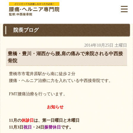
院長ブログ
2014年10月25日 土曜日
豊橋・豊川・湖西から腰,肩の痛みで来院される中西接
骨院
豊橋市市電井原駅から南に徒歩２分
腰痛・ヘルニア治療に力を入れている中西接骨院です。
FMT腰痛治療を行っています。
お知らせ
11月の
休診日
は、第一日曜日と木曜日
11月3日
祝日
・24日
振替休日
です。