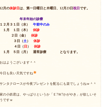
12月の
休診日
は、第一日曜日と木曜日、12月23日
祝日
です。
年末年始の診療
１２月３１日（水）
午前中のみ
１月 １日（木）
休診
２日（金）
休診
３日（
土
）
休診
４日（
日
）
休診
１月 ５日（月） 通常診療 となります。
おはようございます＾＾
今日も良い天気ですね
サンタクロースが今夜プレゼントを配るにも楽でしょうねｗ＾＾
家の小鉄君は、やっぱりというか「Ｅ7Ｗ7かがやき」が欲しいそ
うですｗ