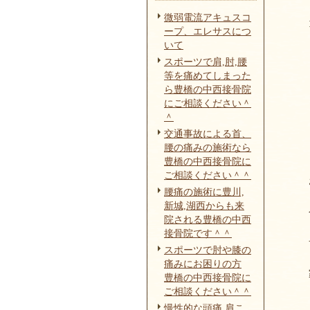
微弱電流アキュスコ
ープ、エレサスにつ
いて
スポーツで肩,肘,腰
等を痛めてしまった
ら豊橋の中西接骨院
にご相談ください＾
＾
交通事故による首、
腰の痛みの施術なら
豊橋の中西接骨院に
ご相談ください＾＾
腰痛の施術に豊川,
新城,湖西からも来
院される豊橋の中西
接骨院です＾＾
スポーツで肘や膝の
痛みにお困りの方
豊橋の中西接骨院に
ご相談ください＾＾
慢性的な頭痛,肩こ