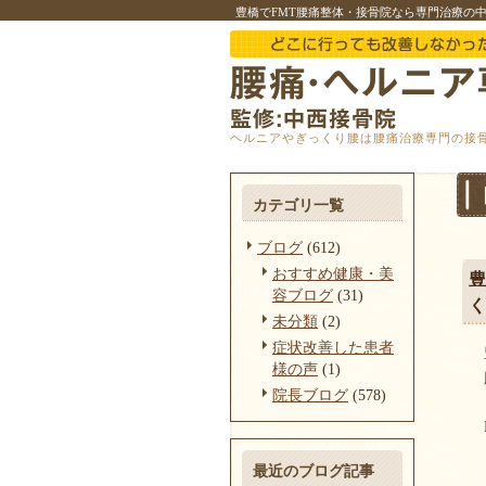
豊橋でFMT腰痛整体・接骨院なら専門治療の
ヘルニアやぎっくり腰は腰痛治療専門の接
カテゴリ一覧
ブログ
(612)
おすすめ健康・美
豊
容ブログ
(31)
く
未分類
(2)
症状改善した患者
様の声
(1)
院長ブログ
(578)
最近のブログ記事