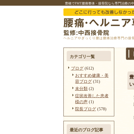
豊橋でFMT腰痛整体・接骨院なら専門治療の
ヘルニアやぎっくり腰は腰痛治療専門の接
カテゴリ一覧
ブログ
(612)
おすすめ健康・美
豊
容ブログ
(31)
い
未分類
(2)
症状改善した患者
様の声
(1)
院長ブログ
(578)
最近のブログ記事