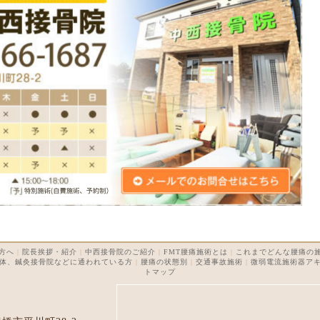
方へ
|
院長挨拶・紹介
|
中西接骨院のご紹介
|
FMT腰痛施術とは
|
これまでどんな腰痛の
体、鍼灸接骨院などに通われている方
|
腰痛の状態別
|
交通事故施術
|
微弱電流施術器ア
トマップ