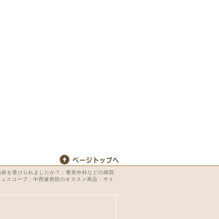
施術を受けられましたか？
|
整形外科などの病院
キュスコープ
|
中西接骨院のオススメ商品
|
サイ