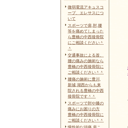
微弱電流アキュスコ
ープ、エレサスにつ
いて
スポーツで肩,肘,腰
等を痛めてしまった
ら豊橋の中西接骨院
にご相談ください＾
＾
交通事故による首、
腰の痛みの施術なら
豊橋の中西接骨院に
ご相談ください＾＾
腰痛の施術に豊川,
新城,湖西からも来
院される豊橋の中西
接骨院です＾＾
スポーツで肘や膝の
痛みにお困りの方
豊橋の中西接骨院に
ご相談ください＾＾
慢性的な頭痛,肩こ