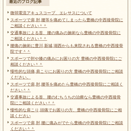
最近のブログ記事
微弱電流アキュスコープ、エレサスについて
スポーツで肩,肘,腰等を痛めてしまったら豊橋の中西接骨院に
ご相談ください＾＾
交通事故による首、腰の痛みの施術なら豊橋の中西接骨院に
ご相談ください＾＾
腰痛の施術に豊川,新城,湖西からも来院される豊橋の中西接骨
院です＾＾
スポーツで肘や膝の痛みにお困りの方 豊橋の中西接骨院にご
相談ください＾＾
慢性的な頭痛,肩こりにお困りの方 豊橋の中西接骨院にご相談
ください。
スポーツで肩,肘,腰等を痛めたら豊橋の中西接骨院にご相談く
ださい＾＾
交通事故による首、腰のむちうちの治療なら豊橋の中西接骨
院にご相談ください＾＾
慢性的な肩こり,頭痛でお困りの方、豊橋の中西接骨院にご相
談ください
スポーツで肩,肘,腰に痛みがでたら豊橋の中西接骨院にご相談
ください＾＾