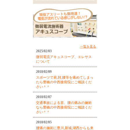
一覧を見る
2025/02/03
微弱電流アキュスコープ、エレサス
について
2018/02/09
スポーツで肩,肘,腰等を痛めてしまっ
たら豊橋の中西接骨院にご相談くだ
さい＾＾
2018/02/07
交通事故による首、腰の痛みの施術
なら豊橋の中西接骨院にご相談くだ
さい＾＾
2018/02/05
腰痛の施術に豊川,新城,湖西からも来