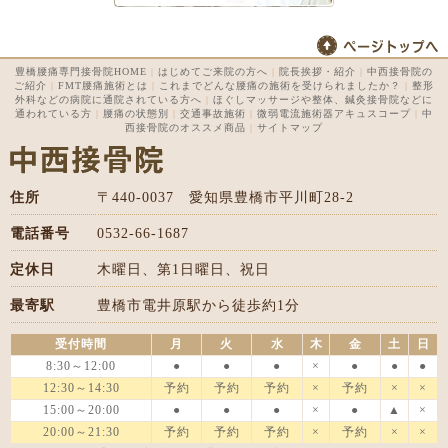
豊橋腰痛専門接骨院HOME
|
はじめてご来院の方へ
|
院長挨拶・紹介
|
中西接骨院の
ご紹介
|
FMT腰痛施術とは
|
これまでどんな腰痛の施術を受けられましたか？
|
整形
外科などの病院に通院されている方へ
|
ほぐしマッサージや整体、鍼灸接骨院などに
通われている方
|
腰痛の状態別
|
交通事故施術
|
微弱電流施術器アキュスコープ
|
中
西接骨院のオススメ商品
|
サイトマップ
住所
〒440-0037 愛知県豊橋市平川町28-2
電話番号
0532-66-1687
定休日
木曜日、第1日曜日、祝日
最寄駅
豊橋市電井原駅から徒歩約1分
受付時間
月
火
水
木
金
土
日
8:30～12:00
●
●
●
×
●
●
●
12:30～14:30
予約
予約
予約
×
予約
×
×
15:00～20:00
●
●
●
×
●
▲
×
20:00～21:30
予約
予約
予約
×
予約
×
×