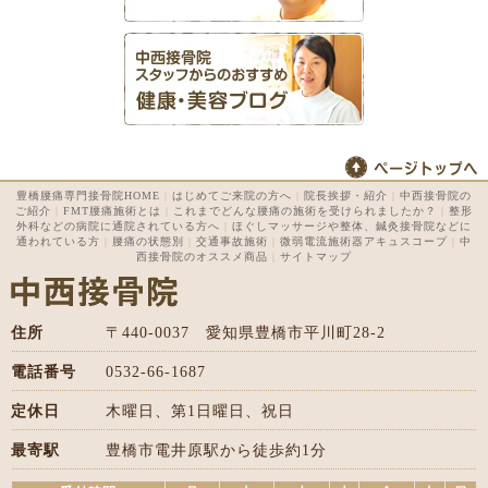
豊橋腰痛専門接骨院HOME
|
はじめてご来院の方へ
|
院長挨拶・紹介
|
中西接骨院の
ご紹介
|
FMT腰痛施術とは
|
これまでどんな腰痛の施術を受けられましたか？
|
整形
外科などの病院に通院されている方へ
|
ほぐしマッサージや整体、鍼灸接骨院などに
通われている方
|
腰痛の状態別
|
交通事故施術
|
微弱電流施術器アキュスコープ
|
中
西接骨院のオススメ商品
|
サイトマップ
住所
〒440-0037 愛知県豊橋市平川町28-2
電話番号
0532-66-1687
定休日
木曜日、第1日曜日、祝日
最寄駅
豊橋市電井原駅から徒歩約1分