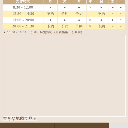
受付時間
月
火
水
木
金
土
日
8:30～12:00
●
●
●
×
●
●
●
12:30～14:30
予約
予約
予約
×
予約
×
×
15:00～20:00
●
●
●
×
●
▲
×
20:00～21:30
予約
予約
予約
×
予約
×
×
▲ 15:00～18:00 「予約」特別施術（自費施術、予約制）
大きな地図で見る