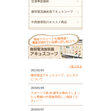
交通事故施術
微弱電流施術器アキュスコープ
中西接骨院のオススメ商品
一覧を見る
2025/02/03
微弱電流アキュスコープ、エレサス
について
2018/02/09
スポーツで肩,肘,腰等を痛めてしまっ
たら豊橋の中西接骨院にご相談くだ
さい＾＾
2018/02/07