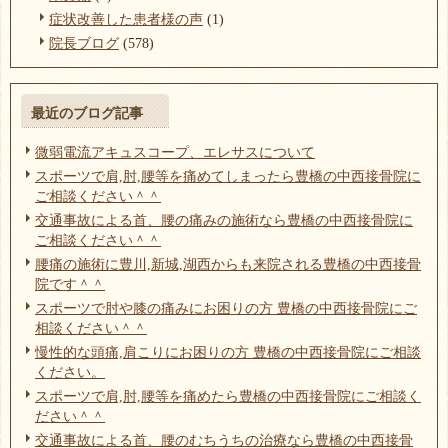
症状改善した患者様の声
(1)
院長ブログ
(578)
最近のブログ記事
微弱電流アキュスコープ、エレサスについて
スポーツで肩,肘,腰等を痛めてしまったら豊橋の中西接骨院に
ご相談ください＾＾
交通事故による首、腰の痛みの施術なら豊橋の中西接骨院に
ご相談ください＾＾
腰痛の施術に豊川,新城,湖西からも来院される豊橋の中西接骨
院です＾＾
スポーツで肘や膝の痛みにお困りの方 豊橋の中西接骨院にご
相談ください＾＾
慢性的な頭痛,肩こりにお困りの方 豊橋の中西接骨院にご相談
ください。
スポーツで肩,肘,腰等を痛めたら豊橋の中西接骨院にご相談く
ださい＾＾
交通事故による首、腰のむちうちの治療なら豊橋の中西接骨