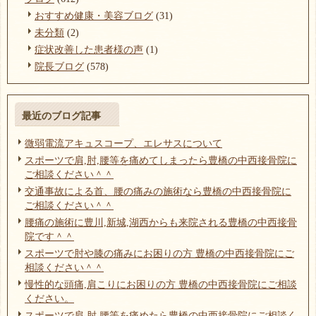
おすすめ健康・美容ブログ
(31)
未分類
(2)
症状改善した患者様の声
(1)
院長ブログ
(578)
最近のブログ記事
微弱電流アキュスコープ、エレサスについて
スポーツで肩,肘,腰等を痛めてしまったら豊橋の中西接骨院に
ご相談ください＾＾
交通事故による首、腰の痛みの施術なら豊橋の中西接骨院に
ご相談ください＾＾
腰痛の施術に豊川,新城,湖西からも来院される豊橋の中西接骨
院です＾＾
スポーツで肘や膝の痛みにお困りの方 豊橋の中西接骨院にご
相談ください＾＾
慢性的な頭痛,肩こりにお困りの方 豊橋の中西接骨院にご相談
ください。
スポーツで肩,肘,腰等を痛めたら豊橋の中西接骨院にご相談く