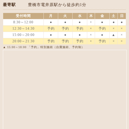
最寄駅
豊橋市電井原駅から徒歩約1分
受付時間
月
火
水
木
金
土
日
8:30～12:00
●
●
●
×
●
●
●
12:30～14:30
予約
予約
予約
×
予約
×
×
15:00～20:00
●
●
●
×
●
▲
×
20:00～21:30
予約
予約
予約
×
予約
×
×
▲ 15:00～18:00 「予約」特別施術（自費施術、予約制）