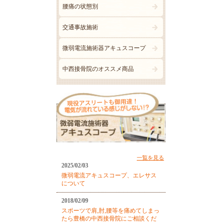
腰痛の状態別
交通事故施術
微弱電流施術器アキュスコープ
中西接骨院のオススメ商品
一覧を見る
2025/02/03
微弱電流アキュスコープ、エレサス
について
2018/02/09
スポーツで肩,肘,腰等を痛めてしまっ
たら豊橋の中西接骨院にご相談くだ