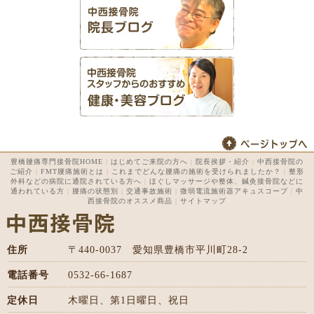
豊橋腰痛専門接骨院HOME
|
はじめてご来院の方へ
|
院長挨拶・紹介
|
中西接骨院の
ご紹介
|
FMT腰痛施術とは
|
これまでどんな腰痛の施術を受けられましたか？
|
整形
外科などの病院に通院されている方へ
|
ほぐしマッサージや整体、鍼灸接骨院などに
通われている方
|
腰痛の状態別
|
交通事故施術
|
微弱電流施術器アキュスコープ
|
中
西接骨院のオススメ商品
|
サイトマップ
住所
〒440-0037 愛知県豊橋市平川町28-2
電話番号
0532-66-1687
定休日
木曜日、第1日曜日、祝日