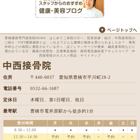
豊橋腰痛専門接骨院HOME
|
はじめてご来院の方へ
|
院長挨拶・紹介
|
中西接骨院の
ご紹介
|
FMT腰痛施術とは
|
これまでどんな腰痛の施術を受けられましたか？
|
整形
外科などの病院に通院されている方へ
|
ほぐしマッサージや整体、鍼灸接骨院などに
通われている方
|
腰痛の状態別
|
交通事故施術
|
微弱電流施術器アキュスコープ
|
中
西接骨院のオススメ商品
|
サイトマップ
住所
〒440-0037 愛知県豊橋市平川町28-2
電話番号
0532-66-1687
定休日
木曜日、第1日曜日、祝日
最寄駅
豊橋市電井原駅から徒歩約1分
受付時間
月
火
水
木
金
土
日
8:30～12:00
●
●
●
×
●
●
●
12:30～14:30
予約
予約
予約
×
予約
×
×