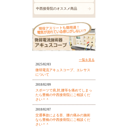
中西接骨院のオススメ商品
一覧を見る
2025/02/03
微弱電流アキュスコープ、エレサス
について
2018/02/09
スポーツで肩,肘,腰等を痛めてしまっ
たら豊橋の中西接骨院にご相談くだ
さい＾＾
2018/02/07
交通事故による首、腰の痛みの施術
なら豊橋の中西接骨院にご相談くだ
さい＾＾