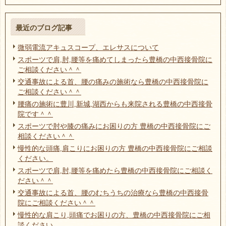
最近のブログ記事
微弱電流アキュスコープ、エレサスについて
スポーツで肩,肘,腰等を痛めてしまったら豊橋の中西接骨院に
ご相談ください＾＾
交通事故による首、腰の痛みの施術なら豊橋の中西接骨院に
ご相談ください＾＾
腰痛の施術に豊川,新城,湖西からも来院される豊橋の中西接骨
院です＾＾
スポーツで肘や膝の痛みにお困りの方 豊橋の中西接骨院にご
相談ください＾＾
慢性的な頭痛,肩こりにお困りの方 豊橋の中西接骨院にご相談
ください。
スポーツで肩,肘,腰等を痛めたら豊橋の中西接骨院にご相談く
ださい＾＾
交通事故による首、腰のむちうちの治療なら豊橋の中西接骨
院にご相談ください＾＾
慢性的な肩こり,頭痛でお困りの方、豊橋の中西接骨院にご相
談ください