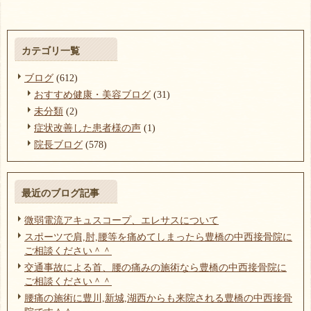
カテゴリ一覧
ブログ
(612)
おすすめ健康・美容ブログ
(31)
未分類
(2)
症状改善した患者様の声
(1)
院長ブログ
(578)
最近のブログ記事
微弱電流アキュスコープ、エレサスについて
スポーツで肩,肘,腰等を痛めてしまったら豊橋の中西接骨院に
ご相談ください＾＾
交通事故による首、腰の痛みの施術なら豊橋の中西接骨院に
ご相談ください＾＾
腰痛の施術に豊川,新城,湖西からも来院される豊橋の中西接骨