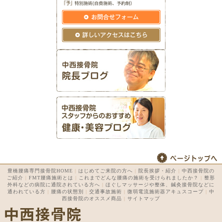
豊橋腰痛専門接骨院HOME
|
はじめてご来院の方へ
|
院長挨拶・紹介
|
中西接骨院の
ご紹介
|
FMT腰痛施術とは
|
これまでどんな腰痛の施術を受けられましたか？
|
整形
外科などの病院に通院されている方へ
|
ほぐしマッサージや整体、鍼灸接骨院などに
通われている方
|
腰痛の状態別
|
交通事故施術
|
微弱電流施術器アキュスコープ
|
中
西接骨院のオススメ商品
|
サイトマップ