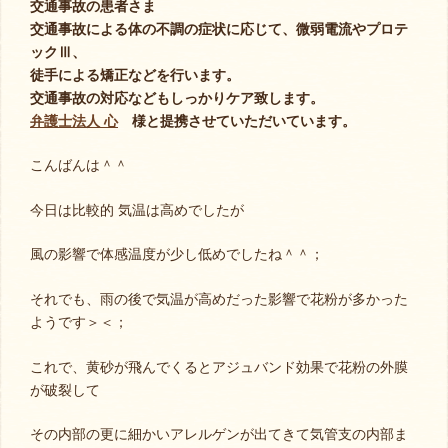
交通事故の患者さま
交通事故による体の不調の症状に応じて、微弱電流やプロテ
ックⅢ、
徒手による矯正などを行います。
交通事故の対応などもしっかりケア致します。
弁護士法人 心
様と提携させていただいています。
こんばんは＾＾
今日は比較的 気温は高めでしたが
風の影響で体感温度が少し低めでしたね＾＾；
それでも、雨の後で気温が高めだった影響で花粉が多かった
ようです＞＜；
これで、黄砂が飛んでくるとアジュバンド効果で花粉の外膜
が破裂して
その内部の更に細かいアレルゲンが出てきて気管支の内部ま