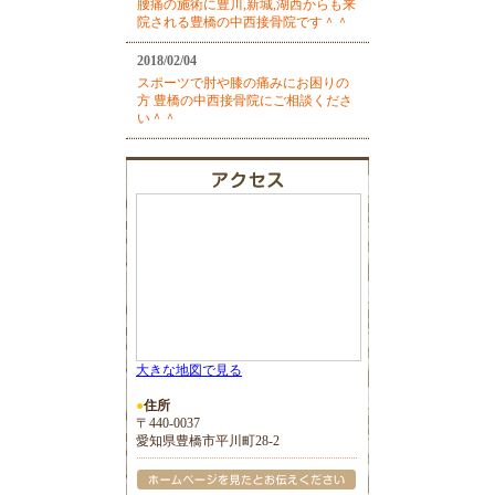
腰痛の施術に豊川,新城,湖西からも来
院される豊橋の中西接骨院です＾＾
2018/02/04
スポーツで肘や膝の痛みにお困りの
方 豊橋の中西接骨院にご相談くださ
い＾＾
大きな地図で見る
●
住所
〒440-0037
愛知県豊橋市平川町28-2