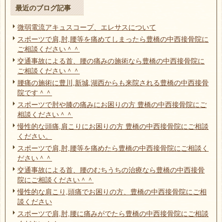
最近のブログ記事
微弱電流アキュスコープ、エレサスについて
スポーツで肩,肘,腰等を痛めてしまったら豊橋の中西接骨院に
ご相談ください＾＾
交通事故による首、腰の痛みの施術なら豊橋の中西接骨院に
ご相談ください＾＾
腰痛の施術に豊川,新城,湖西からも来院される豊橋の中西接骨
院です＾＾
スポーツで肘や膝の痛みにお困りの方 豊橋の中西接骨院にご
相談ください＾＾
慢性的な頭痛,肩こりにお困りの方 豊橋の中西接骨院にご相談
ください。
スポーツで肩,肘,腰等を痛めたら豊橋の中西接骨院にご相談く
ださい＾＾
交通事故による首、腰のむちうちの治療なら豊橋の中西接骨
院にご相談ください＾＾
慢性的な肩こり,頭痛でお困りの方、豊橋の中西接骨院にご相
談ください
スポーツで肩,肘,腰に痛みがでたら豊橋の中西接骨院にご相談