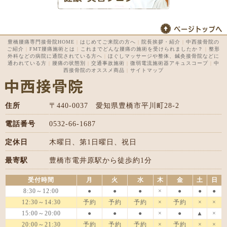
豊橋腰痛専門接骨院HOME
|
はじめてご来院の方へ
|
院長挨拶・紹介
|
中西接骨院の
ご紹介
|
FMT腰痛施術とは
|
これまでどんな腰痛の施術を受けられましたか？
|
整形
外科などの病院に通院されている方へ
|
ほぐしマッサージや整体、鍼灸接骨院などに
通われている方
|
腰痛の状態別
|
交通事故施術
|
微弱電流施術器アキュスコープ
|
中
西接骨院のオススメ商品
|
サイトマップ
住所
〒440-0037 愛知県豊橋市平川町28-2
電話番号
0532-66-1687
定休日
木曜日、第1日曜日、祝日
最寄駅
豊橋市電井原駅から徒歩約1分
受付時間
月
火
水
木
金
土
日
8:30～12:00
●
●
●
×
●
●
●
12:30～14:30
予約
予約
予約
×
予約
×
×
15:00～20:00
●
●
●
×
●
▲
×
20:00～21:30
予約
予約
予約
×
予約
×
×