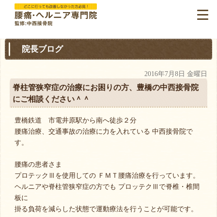
院長ブログ
2016年7月8日 金曜日
脊柱管狭窄症の治療にお困りの方、豊橋の中西接骨院
にご相談ください＾＾
豊橋鉄道 市電井原駅から南へ徒歩２分
腰痛治療、交通事故の治療に力を入れている 中西接骨院で
す。
腰痛の患者さま
プロテックⅢを使用しての ＦＭＴ腰痛治療を行っています。
ヘルニアや脊柱管狭窄症の方でも プロッテクⅢで脊椎・椎間
板に
掛る負荷を減らした状態で運動療法を行うことが可能です。