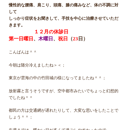
慢性的な腰痛、肩こり、頭痛、膝の痛みなど、体の不調に対
して
しっかり症状をお聞きして、手技を中心に治療させていただ
きます。
１２月の休診日
第一日曜日
、
木曜日
、
祝日
（
23
日）
こんばんは＾＾
今朝は随分冷えましたね＞＜；
東京が雲海の中の竹田城の様になってましたね＾＾；
放射霧と言うそうですが、空中都市みたいでちょっと幻想的
でしたね＾＾
都民の方は交通網が遅れたりして、大変な思いをしたことで
しょう＾＾；
先週までは、暖かい日が多くて過ごしやすかったので