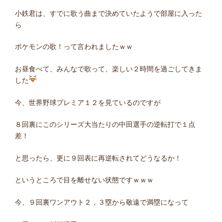
小鉄君は、すでに歌う曲まで決めていたようで部屋に入った
ら
ポケモンの歌！って言われましたｗｗ
お昼食べて、みんなで歌って、楽しい２時間を過ごしてきま
した
今、世界野球プレミア１２を見ているのですが
８回裏にこのシリーズ大当たりの中田選手の逆転打で１点
差！
と思ったら、更に９回表に再逆転されてどうなるか！
というところで目を離せない状態ですｗｗｗ
今、９回裏ワンアウト２，３塁から敬遠で満塁になって