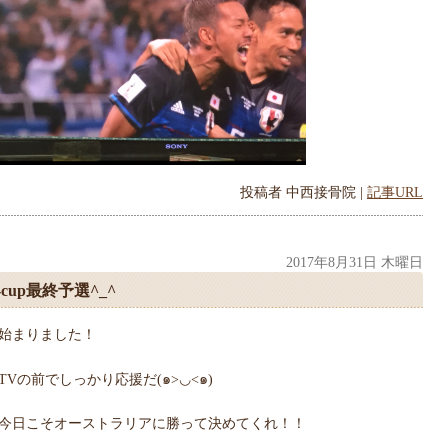
投稿者
中西接骨院
|
記事URL
2017年8月31日 木曜日
-cup最終予選^_^
始まりました！
TVの前でしっかり応援だ(๑>◡<๑)
今日こそオーストラリアに勝って決めてくれ！！