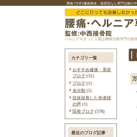
豊橋でFMT腰痛整体・接骨院なら専門治療の
ヘルニアやぎっくり腰は腰痛治療専門の接
カテゴリ一覧
おすすめ健康・美容
ブログ
(31)
万
ブログ
(1)
未分類
(2)
症状改善した患者様
の声
(1)
院長ブログ
(578)
最近のブログ記事