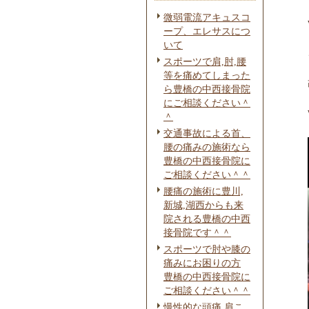
微弱電流アキュスコ
ープ、エレサスにつ
いて
スポーツで肩,肘,腰
等を痛めてしまった
ら豊橋の中西接骨院
にご相談ください＾
＾
交通事故による首、
腰の痛みの施術なら
豊橋の中西接骨院に
ご相談ください＾＾
腰痛の施術に豊川,
新城,湖西からも来
院される豊橋の中西
接骨院です＾＾
スポーツで肘や膝の
痛みにお困りの方
豊橋の中西接骨院に
ご相談ください＾＾
慢性的な頭痛,肩こ