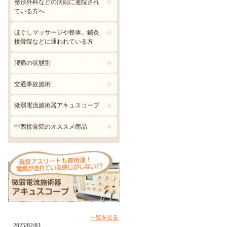
整形外科などの病院に通院され
ている方へ
ほぐしマッサージや整体、鍼灸
接骨院などに通われている方
腰痛の状態別
交通事故施術
微弱電流施術器アキュスコープ
中西接骨院のオススメ商品
一覧を見る
2025/02/03