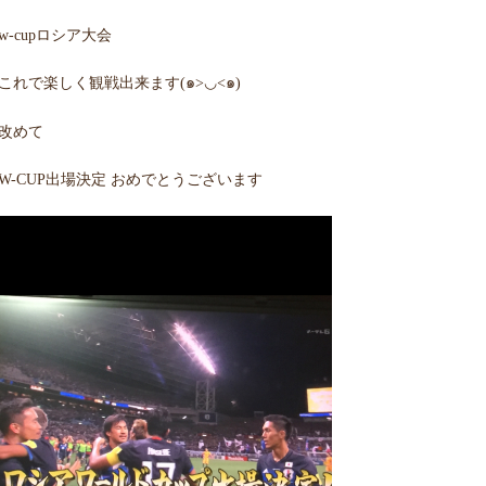
w-cupロシア大会
これで楽しく観戦出来ます(๑>◡<๑)
改めて
W-CUP出場決定 おめでとうございます