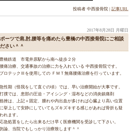
投稿者
中西接骨院
|
記事URL
2017年8月28日 月曜日
ポーツで肩,肘,腰等を痛めたら豊橋の中西接骨院にご相談
ださい＾＾
豊橋鉄道 市電井原駅から南へ徒歩２分
腰痛治療、交通事故の治療に力を入れている 中西接骨院です。
プロテックⅢを使用しての ＦＭＴ無痛腰痛治療を行っています。
急性期（怪我をして直ぐの頃）では、早い治療開始が大事です。
打撲では、患部の圧迫・アイシング・湿布などの消炎鎮痛剤
捻挫は、上記＋固定、腫れや内出血が多ければ心臓より高い位置
に挙上して安静にしていてもズキズキする感じがあれば骨折も疑
われます。
応急処置をしたら出来るだけ早く医療機関を受診して下さい。
勿論、当院でもしっかり治療致します＾＾