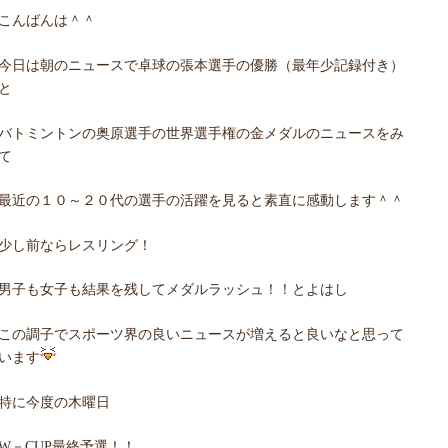
こんばんは＾＾
今日は朝のニュースで卓球の張本選手の優勝（最年少記録付き）
と
バトミントンの奥原選手の世界選手権の金メダルのニュースをみ
て
最近の１０～２０代の選手の活躍を見ると素直に感動します＾＾
少し前ならレスリング！
男子も女子も結果を残してメダルラッシュ！！とよはし
この調子でスポーツ界の良いニュースが増えると良いなと思って
います
特に今度の木曜日
W－CUP最終予選！！