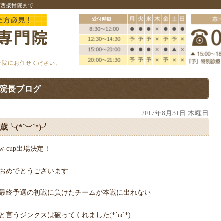
中西接骨院まで
骨院にお任せください。
院長ブログ
2017年8月31日 木曜日
歳╰(*´︶`*)╯
w-cup出場決定！
おめでとうございます
最終予選の初戦に負けたチームが本戦に出れない
と言うジンクスは破ってくれました(*´ω`*)