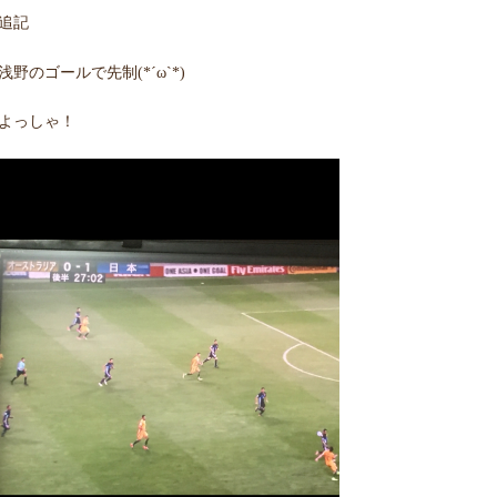
追記
浅野のゴールで先制(*´ω`*)
よっしゃ！